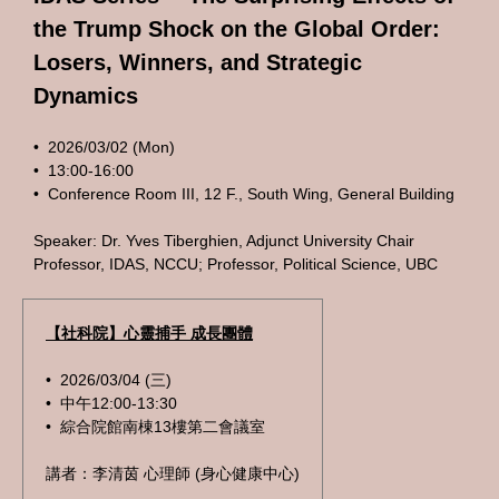
the Trump Shock on the Global Order:
Losers, Winners, and Strategic
Dynamics
• 2026/03/02 (Mon)
•
13:00-16:00
•
Conference Room III, 12 F., South Wing, General Building
Speaker: Dr. Yves Tiberghien, Adjunct University Chair
Professor, IDAS, NCCU; Professor, Political Science, UBC
【社科院】心靈捕手 成長團體
• 2026/03/04 (三)
• 中午12:00-13:30
• 綜合院館南棟13樓第二會議室
講者：李清茵 心理師 (身心健康中心)